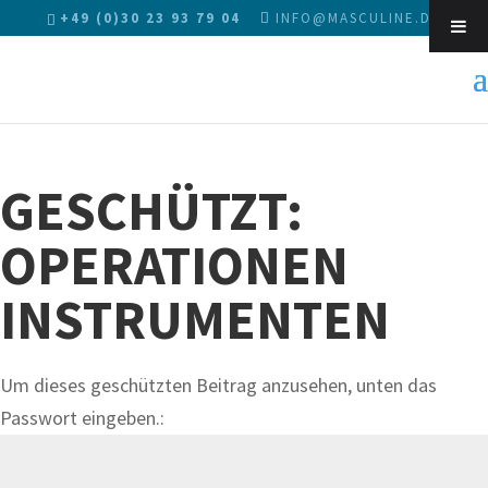
+49 (0)30 23 93 79 04
INFO@MASCULINE.DE
Sk
GESCHÜTZT:
OPERATIONEN
INSTRUMENTEN
Um dieses geschützten Beitrag anzusehen, unten das
Passwort eingeben.: