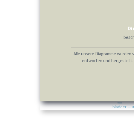
Di
besch
Alle unsere Diagramme wurden 
entworfen und hergestellt. 
ˈbladər
bladder
—
м