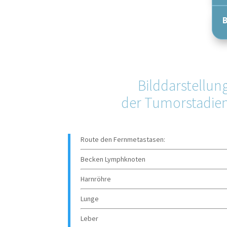
B
Bilddarstellun
der Tumorstadie
Route den Fernmetastasen:
Becken Lymphknoten
Harnröhre
Lunge
Leber