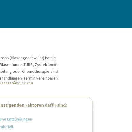
 KRANKENSCHWESTERN
PARTNER
[WIDGET AREA]
R
∷
FRAUEN
∷
KINDER
⁞
WIKI
Buehner
/ unsplash.com
nstigenden Faktoren dafür sind:
sche Entzündungen
RUNGSART:
*
enbefall