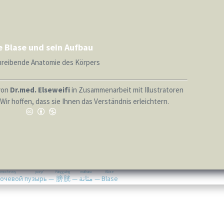
e Blase und sein Aufbau
reibende Anatomie des Körpers
von
Dr.med. Elseweifi
in Zusammenarbeit mit Illustratoren
Wir hoffen, dass sie Ihnen das Verständnis erleichtern.
pmochevoy puzyr'
Pángguāng
mathana
Bláse
очевой пузырь
—
膀胱
—
مثانة
—
Blase