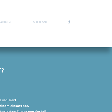
NACHSORGE
SCHLUSSWORT
T?
 indiziert.
zinom einsatzbar.
stasierten Tumor von Vorteil.