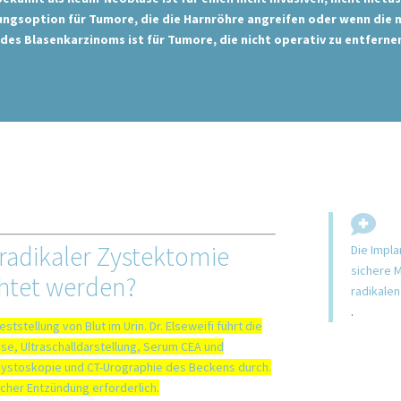
ngsoption für Tumore, die die Harnröhre angreifen oder wenn die neu
es Blasenkarzinoms ist für Tumore, die nicht operativ zu entfernen
radikaler Zystektomie
Die Impla
sichere 
htet werden?
radikalen
.
stellung von Blut im Urin. Dr. Elseweifi führt die
yse, Ultraschalldarstellung, Serum CEA und
Zystoskopie und CT-Urographie des Beckens durch.
© Dr. Aref Els
licher Entzündung erforderlich.