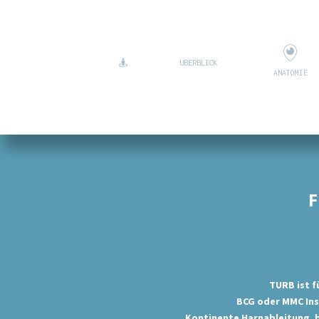
ÜBERBLICK
ANATOMIE
F
TURB ist f
BCG oder MMC Ins
Kontinente Harnableitung, be