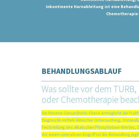
Inkontinente Harnableitung ist eine Behandlu
Chemotherapie d
BEHANDLUNGSABLAUF
Was sollte vor dem TURB, 
oder Chemotherapie beac
Die Routine-Gesundheits-Check ermöglicht die Frühfest
Diagnostik mittels klinischer Untersuchung, Urinanal
Feststellung des alkalischen Phosphatase-Wertes, 
Vor einem operativen Eingriff ist die Behandlung jeg