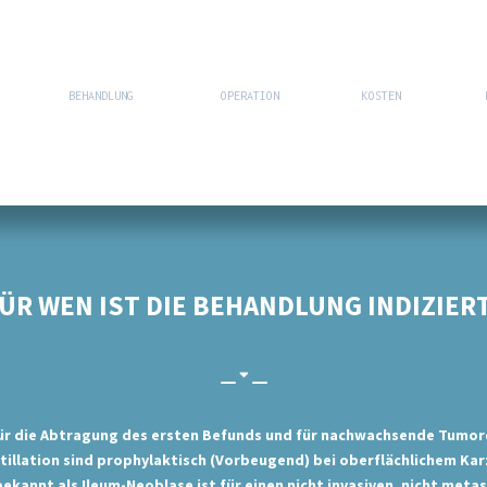
BEHANDLUNG
OPERATION
KOSTEN
ÜR WEN IST DIE BEHANDLUNG INDIZIER
ür die Abtragung des ersten Befunds und für nachwachsende Tumore
tillation sind prophylaktisch (Vorbeugend) bei oberflächlichem Kar
kannt als Ileum-Neoblase ist für einen nicht invasiven, nicht meta