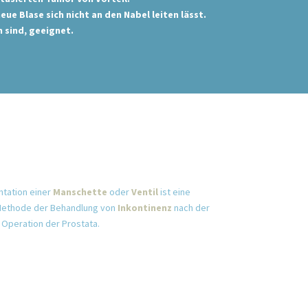
e Blase sich nicht an den Nabel leiten lässt.
 sind, geeignet.
ntation einer
Manschette
oder
Ventil
ist eine
Methode der Behandlung von
Inkontinenz
nach der
 Operation der Prostata.
eweifi
/ masculine.de