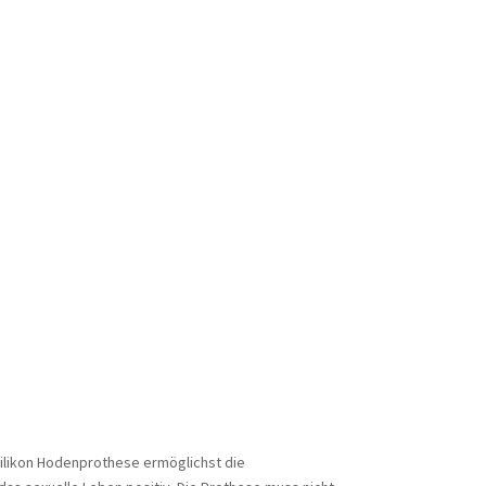
Terminbuchung ist ein Service für unsere Patienten, die
an einer Selbstzahlerleistung haben oder privat versichert
WEITER
Silikon Hodenprothese ermöglichst die