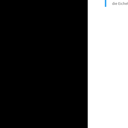
die Eiche
© Dr. Aref Els