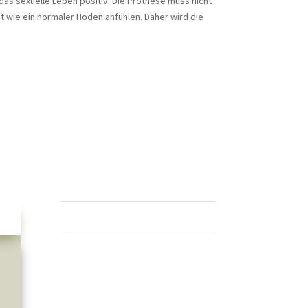
as sexuelle Leben positiv. Die Prothese muss nicht
t wie ein normaler Hoden anfühlen. Daher wird die
Sebbin