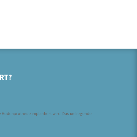
RT?
e Hodenprothese implantiert wird. Das umliegende