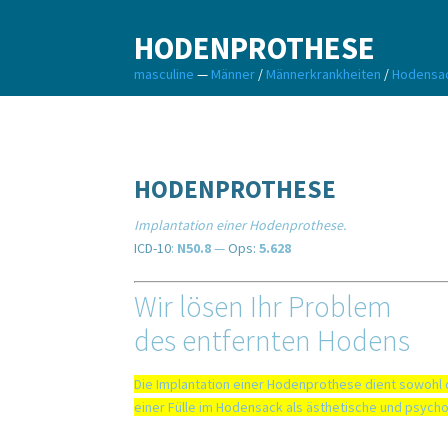
+49 (0)30 23 93 79 04
INFO@MASCULINE.DE
HODENPROTHESE
masculine
—
Männer
/
Männerkrankheiten
/
Hodensa
HODENPROTHESE
Implantation einer Hodenprothese.
ICD-10
:
N50.8
—
Ops:
5.628
Te
Wir lösen Ihr Problem
Sch
des entfernten Hodens
Die Implantation einer Hodenprothese dient sowohl 
einer Fülle im Hodensack als ästhetische und psyc
TE