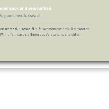
odensack und sein Aufbau
Diagramme von Dr. Elseweifi
von
Dr.med. Elseweifi
in Zusammenarbeit mit Illustratoren
Wir hoffen, dass sie Ihnen das Verständnis erleichtern.
urgen mit langjähriger Expertise
voraus.