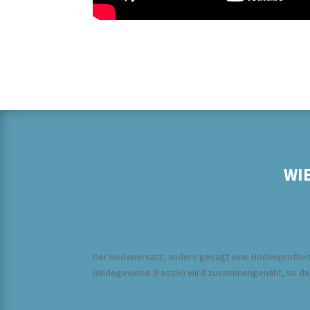
WI
Der Hodenersatz, anders gesagt eine Hodenprothese
Bindegewebe (Faszie) wird zusammengenäht, so dass