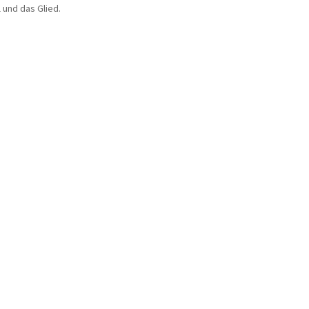
l und das Glied.
eweifi
/ masculine.de