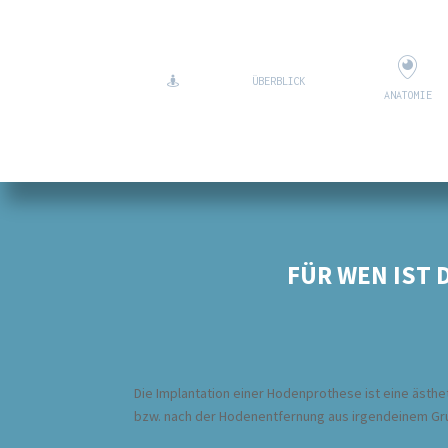
ÜBERBLICK
ANATOMIE
FÜR WEN IST 
Die Implantation einer Hodenprothese ist eine ästh
bzw. nach der Hodenentfernung aus irgendeinem Gr