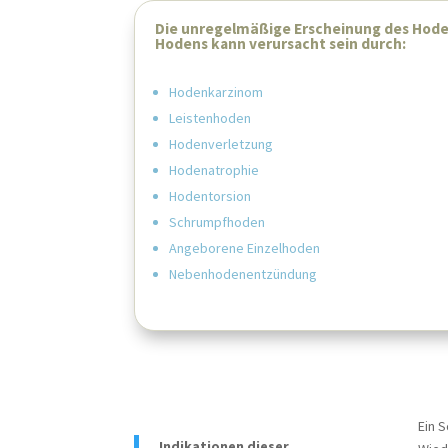
Liebe
haben
habe
Die unregelmäßige Erscheinung des Hode
Hodens kann verursacht sein durch:
Falls
Reser
unter
Privat
Hodenkarzinom
Kasse
Leistenhoden
Unser
ist k
priva
Hodenverletzung
Hodenatrophie
Hodentorsion
Schrumpfhoden
Angeborene Einzelhoden
Nebenhodenentzündung
Ein 
Indikationen dieser