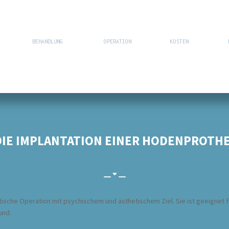
BEHANDLUNG
OPERATION
KOSTEN
DIE IMPLANTATION EINER HODENPROTH
etische Operation mit psychischem und ästhetischem Ziel. Sie ist geeignet
und.