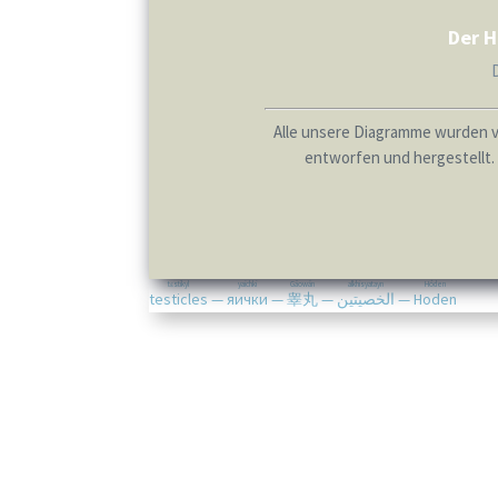
Der H
Alle unsere Diagramme wurden 
entworfen und hergestellt. 
tɛstikyl
yaichki
Gāowán
alkhisyatayn
Hóden
testicles
—
яички
—
睾丸
—
الخصيتين
—
Hoden
Diese Operation setzt einen
kompetenten Chir