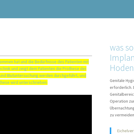
was so
Implan
ommen hat und die Bedürfnisse des Patienten mit
Hoden
technik und zeigt dem Patienten die Prothese der
 und Blutuntersuchung werden durchgeführt, und
Genitale Hygi
othese wird unterschrieben.
erforderlich.
Genitalbereic
Operation zu
Übernachtung 
zu vermeiden
Eichelve