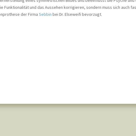
erherstellung eines symmetrischen Bildes und beeinflusst die Psyche und d
die Funktionalität und das Aussehen korrigieren, sondern muss sich auch fas
nprothese der Firma
Sebbin
bei Dr. Elseweifi bevorzugt.
: Anatomie — Hoden