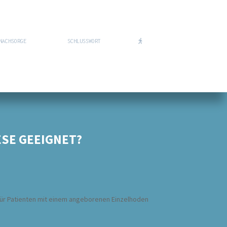
NACHSORGE
SCHLUSSWORT
ESE GEEIGNET?
 für Patienten mit einem angeborenen Einzelhoden