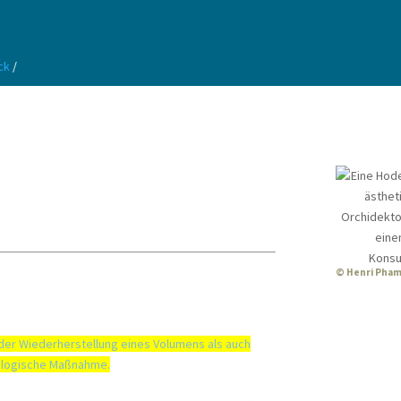
ÄRZTE UND
Skip Navigation
ck
/
TERMIN
PRAXIS
∷
SCHWERPUNKT
⁞
MÄNNE
🗓
rmin bei Masculine_v5
© Henri Pha
ritt
1
von 3
Hodenproth
der Wiederherstellung eines Volumens als auch
hologische Maßnahme.
RMIN FORMULAR
VERSICHE