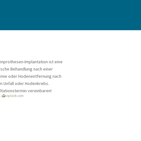
 KRANKENSCHWESTERN
PARTNER
[WIDGET AREA]
R
∷
FRAUEN
∷
KINDER
⁞
WIKI
m
/ unsplash.com
ese
RUNGSART:
*