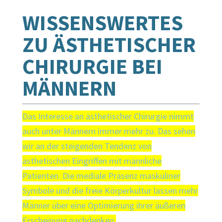
WISSENSWERTES
ZU ÄSTHETISCHER
CHIRURGIE BEI
MÄNNERN
Das Interesse an ästhetischer Chirurgie nimmt
auch unter Männern immer mehr zu. Das sehen
wir an der steigenden Tendenz von
ästhetischen Eingriffen mit männliche
Patienten. Die mediale Präsenz maskuliner
Symbole und die freie Körperkultur lassen mehr
Männer über eine Optimierung ihrer äußeren
Erscheinung nachdenken.