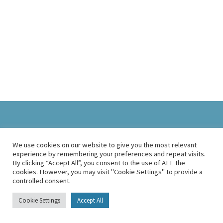
© Lauren Richmond / unsplash.com
KOMPLIKATIONEN
We use cookies on our website to give you the most relevant
NACH DER ORCHIDEKTOMIE
experience by remembering your preferences and repeat visits.
By clicking “Accept All”, you consent to the use of ALL the
cookies. However, you may visit "Cookie Settings" to provide a
controlled consent.
Welche Probleme
können auftreten?
Cookie Settings
Accept All