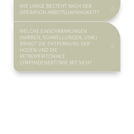
WIE LANGE BESTEHT NACH DER
OPERATION ARBEITSUNFÄHIGKEIT?
WELCHE EINSCHRÄNKUNGEN
(NARBEN, SCHWELLUNGEN, USW.)
BRINGT DIE ENTFERNUNG DER
HODEN UND DIE
RETROPERITONIALE
LYMPHADENEKTOMIE MIT SICH?
Sie können Ihre Operation über
medipay
finanzieren.
Informieren Sie sich jetzt:
0 22 41 / 96 9 26-
0