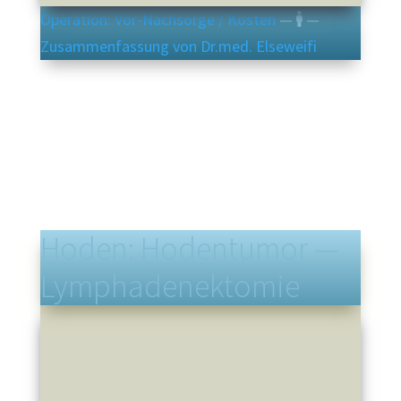
Operation: Vor-Nachsorge / Kosten
—
—
Zusammenfassung von Dr.med. Elseweifi
Hoden: Hodentumor —
Lymphadenektomie