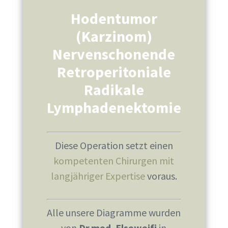
Hodentumor
(Karzinom)
Nervenschonende
Retroperitoniale
Radikale
Lymphadenektomie
Diese Operation setzt einen
kompetenten Chirurgen mit
langjähriger Expertise
voraus.
Alle unsere Diagramme wurden
von
Dr.med. Elseweifi
in