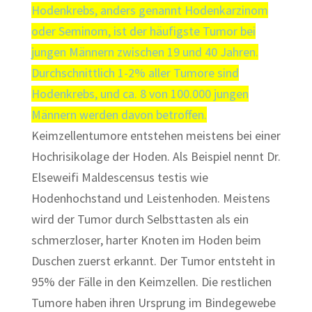
Hodenkrebs, anders genannt Hodenkarzinom
oder Seminom, ist der häufigste Tumor bei
jungen Männern zwischen 19 und 40 Jahren.
Durchschnittlich 1-2% aller Tumore sind
Hodenkrebs, und ca. 8 von 100.000 jungen
Männern werden davon betroffen.
Keimzellentumore entstehen meistens bei einer
Hochrisikolage der Hoden. Als Beispiel nennt Dr.
Elseweifi Maldescensus testis wie
Hodenhochstand und Leistenhoden. Meistens
wird der Tumor durch Selbsttasten als ein
schmerzloser, harter Knoten im Hoden beim
Duschen zuerst erkannt. Der Tumor entsteht in
95% der Fälle in den Keimzellen. Die restlichen
Tumore haben ihren Ursprung im Bindegewebe