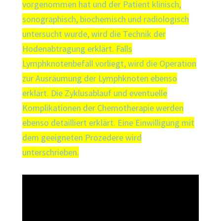
vorgenommen hat und der Patient klinisch,
sonographisch, biochemisch und radiologisch
untersucht wurde, wird die Technik der
Hodenabtragung erklärt. Falls
Lymphknotenbefall vorliegt, wird die Operation
zur Ausräumung der Lymphknoten ebenso
erklärt. Die Zyklusablauf und eventuelle
Komplikationen der Chemotherapie werden
ebenso detailliert erklärt. Eine Einwilligung mit
dem geeigneten Prozedere wird
unterschrieben.