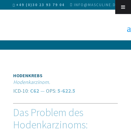
+49 (0)30 23 93 79 04
INFO@MASCULINE.DE
Sk
HODENKREBS
Hodenkarzinom.
ICD-10
:
C62
—
OPS:
5-622.5
Das Problem des
Hodenkarzinoms: