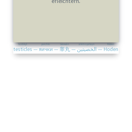
erleichtern.
tɛstikyl
yaichki
Gāowán
alkhisyatayn
Hóden
testicles
—
яички
—
睾丸
—
الخصيتين
—
Hoden
Diese Operation setzt einen
kompetenten
Chirurgen mit langjähriger Expertise
voraus.