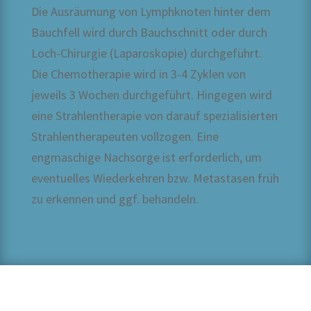
haben, so melden Sie
sich bitte einfach
Die Ausräumung von Lymphknoten hinter dem
telefonisch unter:
Privatpatienten:
(+49) 30 - 23 93 79 04
Kassenpatienten:
(+49) 30 - 23 93 79 04.
Unsere persönliche
Bauchfell wird durch Bauchschnitt oder durch
Beratung für die
Selbstzahler genitale
Chirurgie ist
kostenpflichtig. Wir
möchten Sie darauf
aufmerksam machen,
Loch-Chirurgie (Laparoskopie) durchgeführt.
dass private und
Selbstzahler Beratung
auch in Neukölln
möglich.
Die Chemotherapie wird in 3-4 Zyklen von
WEITER
jeweils 3 Wochen durchgeführt. Hingegen wird
eine Strahlentherapie von darauf spezialisierten
Strahlentherapeuten vollzogen. Eine
engmaschige Nachsorge ist erforderlich, um
eventuelles Wiederkehren bzw. Metastasen früh
zu erkennen und ggf. behandeln.