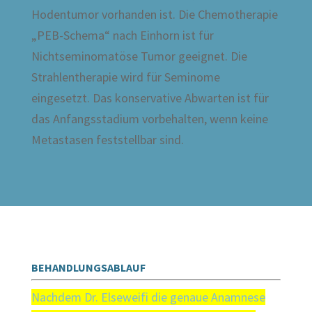
Hodentumor vorhanden ist. Die Chemotherapie
„PEB-Schema“ nach Einhorn ist für
Nichtseminomatöse Tumor geeignet. Die
Strahlentherapie wird für Seminome
eingesetzt. Das konservative Abwarten ist für
das Anfangsstadium vorbehalten, wenn keine
Metastasen feststellbar sind.
BEHANDLUNGSABLAUF
Nachdem Dr. Elseweifi die genaue Anamnese