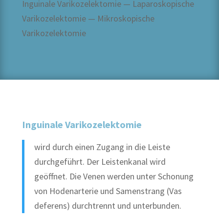
Inguinale Varikozelektomie — Laparoskopische
haben, so melden Sie
sich bitte einfach
telefonisch unter:
Privatpatienten:
(+49) 30 - 23 93 79 04
Kassenpatienten:
Varikozelektomie — Mikroskopische
(+49) 30 - 23 93 79 04.
Unsere persönliche
Beratung für die
Selbstzahler genitale
Chirurgie ist
kostenpflichtig. Wir
Varikozelektomie
möchten Sie darauf
aufmerksam machen,
dass private und
Selbstzahler Beratung
auch in Neukölln
möglich.
WEITER
Inguinale Varikozelektomie
wird durch einen Zugang in die Leiste
durchgeführt. Der Leistenkanal wird
geöffnet. Die Venen werden unter Schonung
von Hodenarterie und Samenstrang (Vas
deferens) durchtrennt und unterbunden.