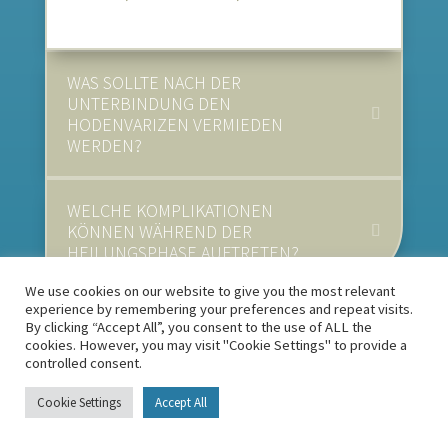
WAS SOLLTE NACH DER
UNTERBINDUNG DEN
HODENVARIZEN VERMIEDEN
WERDEN?
WELCHE KOMPLIKATIONEN
KÖNNEN WÄHREND DER
HEILUNGSPHASE AUFTRETEN?
We use cookies on our website to give you the most relevant
experience by remembering your preferences and repeat visits.
By clicking “Accept All”, you consent to the use of ALL the
Wie können Sie
cookies. However, you may visit "Cookie Settings" to provide a
controlled consent.
die Heilung
Cookie Settings
Accept All
beschleunigen?