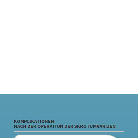
© Kenzie Kraft
/ unsplash.com
KOMPLIKATIONEN
NACH DER OPERATION DER SKROTUMVARIZEN