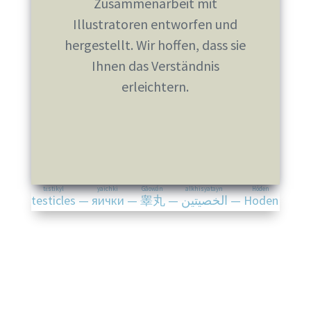
Zusammenarbeit mit
Illustratoren entworfen und
hergestellt. Wir hoffen, dass sie
Ihnen das Verständnis
erleichtern.
tɛstikyl
yaichki
Gāowán
alkhisyatayn
Hóden
testicles
—
яички
—
睾丸
—
الخصيتين
—
Hoden
Diese Operation setzt einen
kompetenten