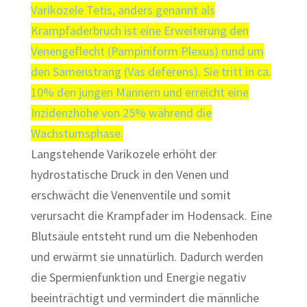
Varikozele Tetis, anders genannt als
Krampfaderbruch ist eine Erweiterung den
Venengeflecht (Pampiniform Plexus) rund um
den Samenstrang (Vas deferens). Sie tritt in ca.
10% den jungen Männern und erreicht eine
Inzidenzhöhe von 25% während die
Wachstumsphase.
Langstehende Varikozele erhöht der
hydrostatische Druck in den Venen und
erschwächt die Venenventile und somit
verursacht die Krampfader im Hodensack. Eine
Blutsäule entsteht rund um die Nebenhoden
und erwärmt sie unnatürlich. Dadurch werden
die Spermienfunktion und Energie negativ
beeinträchtigt und vermindert die männliche