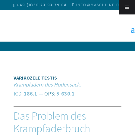
+49 (0)30 23 93 79 04
INFO@MASCULINE.DE
Sk
VARIKOZELE TESTIS
Krampfadern des Hodensack.
ICD:
186.1
—
OPS:
5-630.1
Das Problem des
Krampfaderbruch