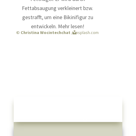
© Christina Wocintechchat
/ unsplash.com
Frauen: Anatomie —
Schamhügel