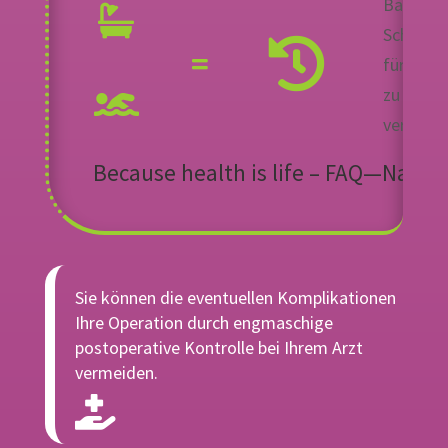
Baden u
Schwim
für
2 Wo
zu
vermeid
Because health is life –
FAQ—Nachs
Sie können die eventuellen Komplikationen
Ihre Operation durch engmaschige
postoperative Kontrolle bei Ihrem Arzt
vermeiden.