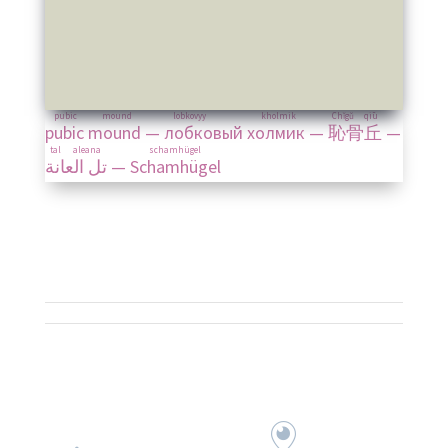
pubic mound
lobkovyy kholmik
Chǐgǔ qiū
pubic mound
—
лобковый холмик
—
恥骨丘
—
tal aleana
schamhügel
تل العانة
—
Schamhügel