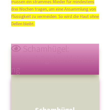
müssen ein strammes Mieder für mindestens
drei Wochen tragen, um eine Ansammlung von
Flüssigkeit zu vermeiden. So wird die Haut ohne
Dellen bleibt.
Schamhügel:
Schamhügelverkleineru
ng
Schamhügel