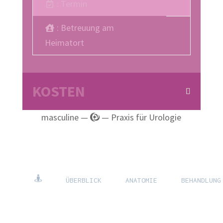
: Termin
haben, so melden Sie
sich bitte einfach
telefonisch unter:
Privatpatienten:
(+49) 30 - 23 93 79 04
Kassenpatienten:
(+49) 30 - 23 93 79 04.
Unsere persönliche
Beratung für die
Selbstzahler genitale
: Betreuung am
Chirurgie ist
kostenpflichtig. Wir
möchten Sie darauf
aufmerksam machen,
dass private und
Selbstzahler Beratung
Heimatort
auch in Neukölln
möglich.
WEITER
KOSTEN
masculine —
— Praxis für Urologie
ÜBERBLICK
ANATOMIE
BEHANDLUNG