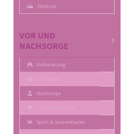
: Narkose
VOR UND
NACHSORGE
: Vorbereitung
: Ausfallzeit
: Nachsorge
Schritt
1
von 3
: Sexuelle Aktivität
TERMIN
VERSICHERUNGSART:
*
FORMULAR
Liebe Patientin, lieber
Die Online
: Sport & Sonnenbaden
Patient, schön, dass Sie
Terminbuchung ist ein
unsere Seite besucht
haben und sich für eine
Service für unsere
Beratung bei Dr. Aref
Patienten, die Interesse
Elseweifi entschlossen
an einer
haben!
Selbstzahlerleistung
Falls Sie akute
Probleme oder
haben oder privat
Schwierigkeiten mit der
versichert sind.
Online-Reservierung