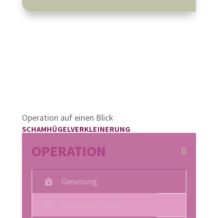
Sie können Ihre Operation über
medipay
finanzieren.
Informieren Sie sich jetzt:
0 22 41 / 96 9 26-
0
Operation auf einen Blick
SCHAMHÜGELVERKLEINERUNG
OPERATION
: Genesung
: Operation Dauer