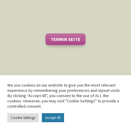
vereinbaren Sie ein Termin
Tel: (+49) 30 - 23 93 79 04
Direckt per Telephone oder durch unsere Formular,
unsere Team ist für Sie da.
TERMIN SEITE
We use cookies on our website to give you the most relevant
experience by remembering your preferences and repeat visits.
By clicking “Accept All”, you consent to the use of ALL the
cookies. However, you may visit "Cookie Settings" to provide a
controlled consent.
Cookie Settings
Accept All