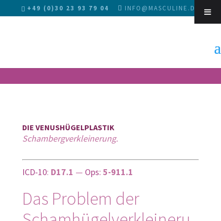
+49 (0)30 23 93 79 04
INFO@MASCULINE.DE
Sk
DIE VENUSHÜGELPLASTIK
Schambergverkleinerung.
ICD-10
:
D17.1
—
Ops:
5-911.1
Das Problem der
Schamhügelverkleineru