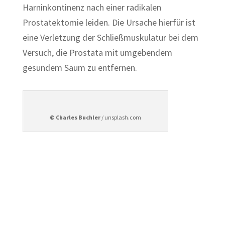
Harninkontinenz nach einer radikalen
Prostatektomie leiden. Die Ursache hierfür ist
eine Verletzung der Schließmuskulatur bei dem
Versuch, die Prostata mit umgebendem
gesundem Saum zu entfernen.
© Charles Buchler
/ unsplash.com
Der
Erfolg Ihrer Operation
fängt mit einer
guten Vorbereitung
an.