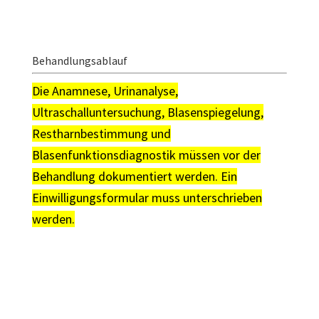
Behandlungsablauf
Die Anamnese, Urinanalyse,
Ultraschalluntersuchung, Blasenspiegelung,
Restharnbestimmung und
Blasenfunktionsdiagnostik müssen vor der
Behandlung dokumentiert werden. Ein
Einwilligungsformular muss unterschrieben
werden.
© Dr. Aref Elseweifi
/ masculine.de