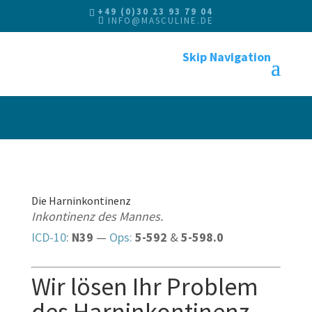
+49 (0)30 23 93 79 04
INFO@MASCULINE.DE
Skip Navigation
Die Harninkontinenz
Inkontinenz des Mannes.
ICD-10
:
N39
—
Ops:
5-592
&
5-598.0
Wir lösen Ihr Problem
des Harninkontinenz