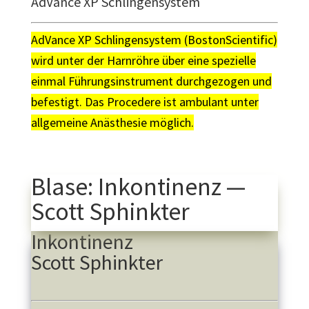
AdVance XP Schlingensystem
AdVance XP Schlingensystem (BostonScientific)
wird unter der Harnröhre über eine spezielle
einmal Führungsinstrument durchgezogen und
befestigt. Das Procedere ist ambulant unter
allgemeine Anästhesie möglich.
Blase: Inkontinenz —
Scott Sphinkter
Inkontinenz
Scott Sphinkter