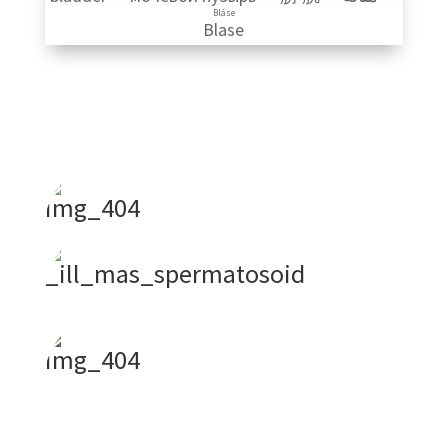
Bláse
Blase
img_404
_ill_mas_spermatosoid
img_404