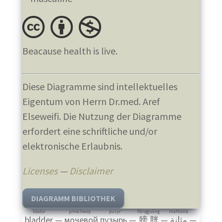
Beacause health is live.
Diese Diagramme sind intellektuelles
Eigentum von Herrn Dr.med. Aref
Elseweifi. Die Nutzung der Diagramme
erfordert eine schriftliche und/or
elektronische Erlaubnis.
Licenses
—
Disclaimer
DIAGRAMM BIBLIOTHEK
ˈbladər
pmochevoy puzyr'
Pángguāng
mathana
bladder
—
мочевой пузырь
—
膀胱
—
مثانة
—