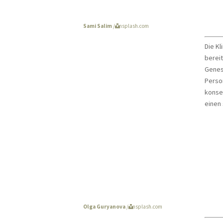
Kr
Sami Salim
/ unsplash.com
Die Kl
berei
Genes
Person
konse
einen 
Ko
Olga Guryanova
/ unsplash.com