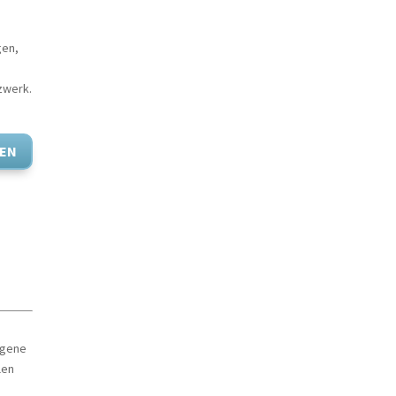
gen,
tzwerk.
EN
egene
len