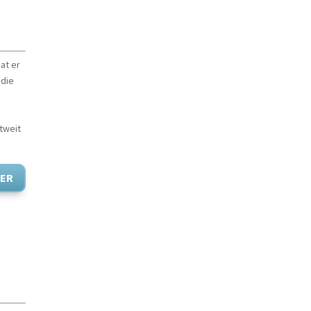
hat er
 die
tweit
ER