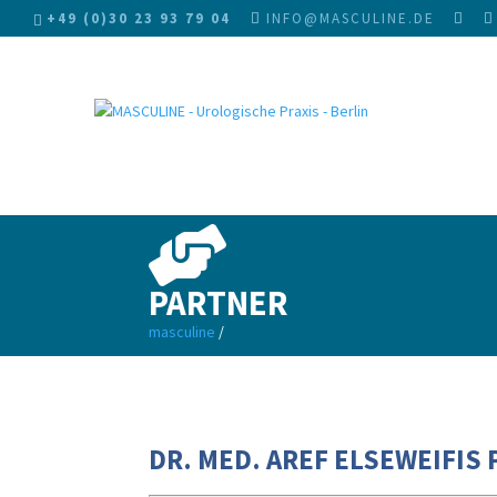
+49 (0)30 23 93 79 04
INFO@MASCULINE.DE
D
PARTNER
Te
Sch
masculine
/
Inti
Je
O
In
In
WI
Jun
Mä
Fr
RU
TE
AN
Dr. E
DR. MED. AREF ELSEWEIFIS
Inti
Liebe
D
D
haben
aner
habe