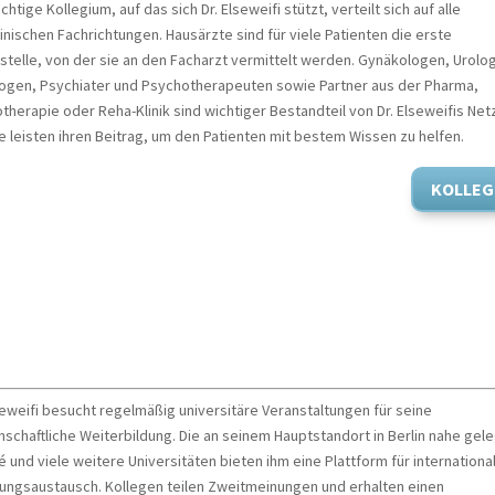
chtige Kollegium, auf das sich Dr. Elseweifi stützt, verteilt sich auf alle
nischen Fachrichtungen. Hausärzte sind für viele Patienten die erste
stelle, von der sie an den Facharzt vermittelt werden. Gynäkologen, Urolo
ogen, Psychiater und Psychotherapeuten sowie Partner aus der Pharma,
therapie oder Reha-Klinik sind wichtiger Bestandteil von Dr. Elseweifis Ne
le leisten ihren Beitrag, um den Patienten mit bestem Wissen zu helfen.
KOLLEG
versitäten
seweifi besucht regelmäßig universitäre Veranstaltungen für seine
nschaftliche Weiterbildung. Die an seinem Hauptstandort in Berlin nahe gel
é und viele weitere Universitäten bieten ihm eine Plattform für internationa
rungsaustausch. Kollegen teilen Zweitmeinungen und erhalten einen