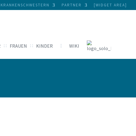
 KRANKENSCHWESTERN
PARTNER
[WIDGET AREA]
R
∷
FRAUEN
∷
KINDER
⁞
WIKI
Eichelvergrößerung
Penisprothese
➜ EXKLUSIV
Penisverdickung
➜ EXKLUSIV
HERUNGSART:
*
Penisvergrößerung
➜ EXKLUSIV
 versichert
Penisverlängerung
➜ EXKLUSIV