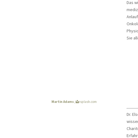
Das wi
medizi
Anlauf
Onkol
Physio
Sie al
Uni
Martin Adams
/ unsplash.com
Dr. El
wisse
Charit
Erfah