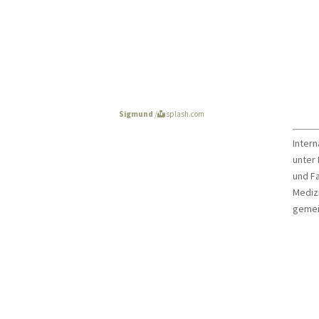
Ge
Sigmund
/unsplash.com
Inter
unter
und F
Medizi
gemein