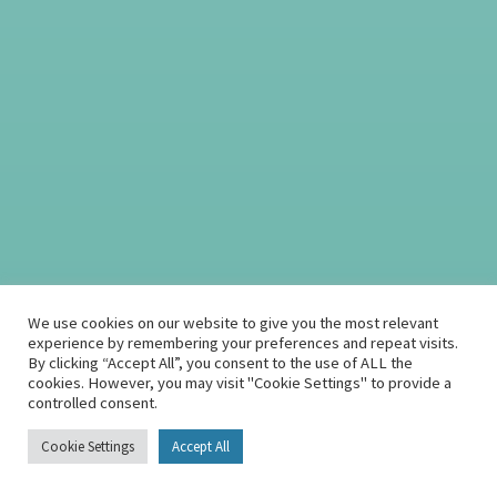
Die Narbe ist hinter der Eichel bzw. mit
einem Abstand davor und ist sehr dünn.
Sie kann jedoch in seltenen Fällen
vorübergehend dunkel oder dick
We use cookies on our website to give you the most relevant
werden. Die Ursache der Schwellung ist
experience by remembering your preferences and repeat visits.
By clicking “Accept All”, you consent to the use of ALL the
meistens eine Folge der Operation oder
cookies. However, you may visit "Cookie Settings" to provide a
ein Lymphstau.
controlled consent.
Cookie Settings
Accept All
Komplikationen bei der Beschneidung
sind eher selten, wenn man sich in