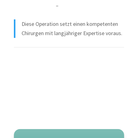
(CC BY-NC-SA 4.0)
–
zu unsere WIKI Anatomie
Diese Operation setzt einen kompetenten
Chirurgen mit langjähriger Expertise voraus.
© Zahra Amiri
/ unsplash.com