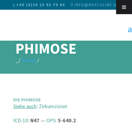
+49 (0)30 23 93 79 04
INFO@MASCULINE.DE
Sk
PHIMOSE
_/
Kinder
/
DIE PHIMOSE
Siehe auch
: Zirkumzision
ICD-10
:
N47
—
OPS:
5-640.2