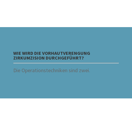
WIE WIRD DIE VORHAUTVERENGUNG
ZIRKUMZISION DURCHGEFÜHRT?
Die Operationstechniken sind zwei.
Schritt
1
von 3
TERMIN
VERSICHERUNGSART:
*
FORMULAR
Liebe Patientin, lieber
Die Online
Patient, schön, dass Sie
Terminbuchung ist ein
unsere Seite besucht
haben und sich für eine
Service für unsere
Beratung bei Dr. Aref
Patienten, die Interesse
Elseweifi entschlossen
an einer
haben!
Selbstzahlerleistung
Falls Sie akute
Probleme oder
haben oder privat
Schwierigkeiten mit der
versichert sind.
Online-Reservierung