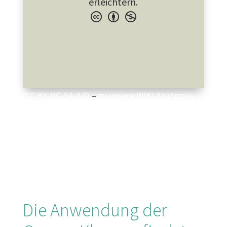
erleichtern.
(CC BY-NC-SA 4.0)
–
zu unsere WIKI Anatomie
Die Anwendung der