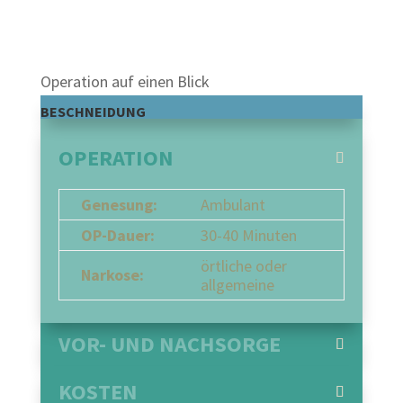
0
Operation auf einen Blick
BESCHNEIDUNG
OPERATION
Genesung:
Ambulant
OP-Dauer:
30-40 Minuten
örtliche oder
Narkose:
allgemeine
VOR- UND NACHSORGE
KOSTEN