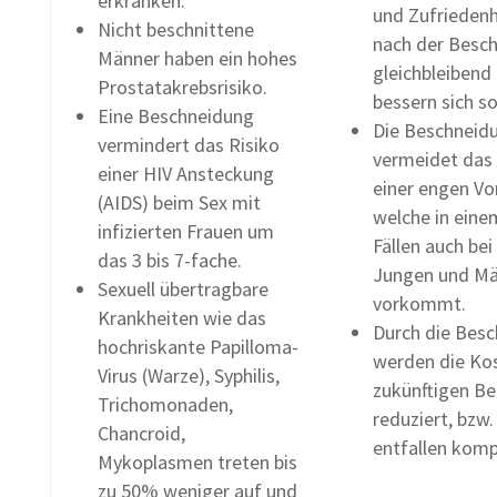
erkranken.
und Zufriedenh
Nicht beschnittene
nach der Besc
Männer haben ein hohes
gleichbleibend
Prostatakrebsrisiko.
bessern sich so
Eine Beschneidung
Die Beschneid
vermindert das Risiko
vermeidet das 
einer HIV Ansteckung
einer engen Vo
(AIDS) beim Sex mit
welche in eine
infizierten Frauen um
Fällen auch bei
das 3 bis 7-fache.
Jungen und M
Sexuell übertragbare
vorkommt.
Krankheiten wie das
Durch die Bes
hochriskante Papilloma-
werden die Kos
Virus (Warze), Syphilis,
zukünftigen B
Trichomonaden,
reduziert, bzw.
Chancroid,
entfallen komp
Mykoplasmen treten bis
zu 50% weniger auf und