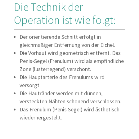
haben, so melden Sie
Die Technik der
sich bitte einfach
telefonisch unter:
Privatpatienten:
(+49) 30 - 23 93 79 04
Kassenpatienten:
(+49) 30 - 23 93 79 04.
Unsere persönliche
Beratung für die
Operation ist wie folgt:
Selbstzahler genitale
Chirurgie ist
kostenpflichtig. Wir
möchten Sie darauf
aufmerksam machen,
dass private und
Selbstzahler Beratung
auch in Neukölln
möglich.
WEITER
Der orientierende Schnitt erfolgt in
gleichmäßiger Entfernung von der Eichel.
Die Vorhaut wird geometrisch entfernt. Das
Penis-Segel (Frenulum) wird als empfindliche
Zone (lusterregend) verschont.
Die Hauptarterie des Frenulums wird
versorgt.
Die Hautränder werden mit dünnen,
versteckten Nähten schonend verschlossen.
Das Frenulum (Penis Segel) wird ästhetisch
wiederhergestellt.